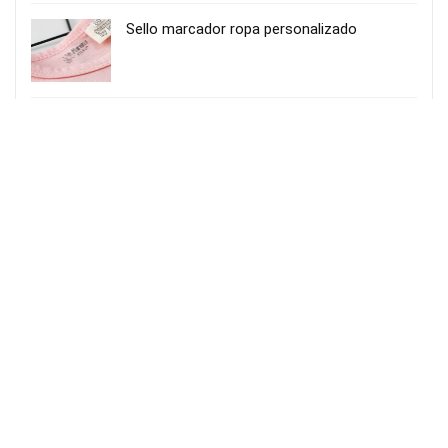
Sello marcador ropa personalizado
Almohada trenzada
Matarrania Culito Sano
Kit de baño
adsense