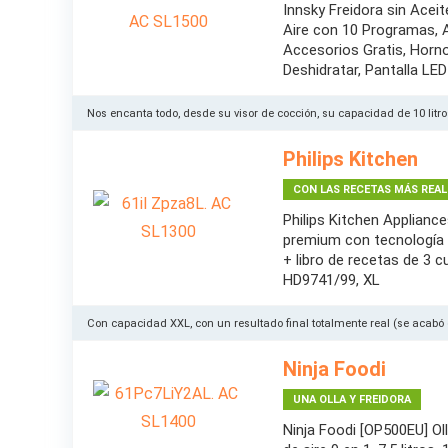
Innsky Freidora sin Acei
Aire con 10 Programas, A
Accesorios Gratis, Horno
Deshidratar, Pantalla LED
Nos encanta todo, desde su visor de cocción, su capacidad de 10 litr
Philips Kitchen
CON LAS RECETAS MÁS REAL
Philips Kitchen Appliances
premium con tecnología 
+ libro de recetas de 3 c
HD9741/99, XL
Con capacidad XXL, con un resultado final totalmente real (se acabó e
Ninja Foodi
UNA OLLA Y FREIDORA
Ninja Foodi [OP500EU] Oll