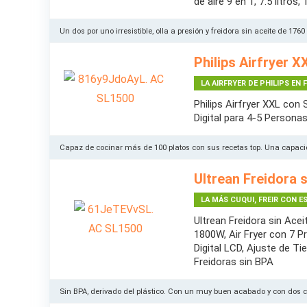
de aire 9 en 1, 7.5 litros
Un dos por uno irresistible, olla a presión y freidora sin aceite de 176
Philips Airfryer X
LA AIRFRYER DE PHILIPS EN
Philips Airfryer XXL con
Digital para 4-5 Personas
Capaz de cocinar más de 100 platos con sus recetas top. Una capa
Ultrean Freidora s
LA MÁS CUQUI, FREIR CON E
Ultrean Freidora sin Acei
1800W, Air Fryer con 7 P
Digital LCD, Ajuste de T
Freidoras sin BPA
Sin BPA, derivado del plástico. Con un muy buen acabado y con dos 