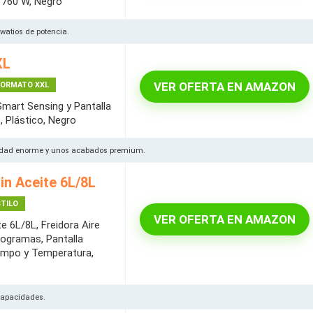
, 1760 W, Negro
0 watios de potencia.
XL
VER OFERTA EN AMAZON
 FORMATO XXL
 Smart Sensing y Pantalla
, Plástico, Negro
cidad enorme y unos acabados premium.
in Aceite 6L/8L
STILO
VER OFERTA EN AMAZON
te 6L/8L, Freidora Aire
rogramas, Pantalla
iempo y Temperatura,
capacidades.