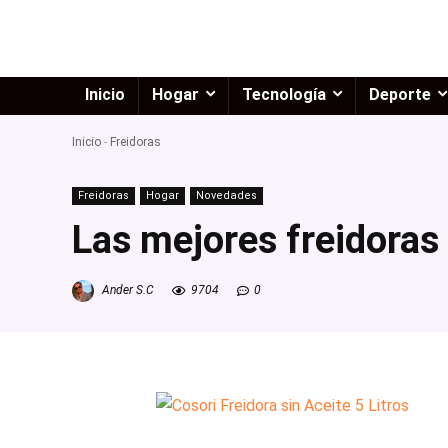
Inicio
Hogar
Tecnología
Deporte
Inicio
-
Freidoras
Freidoras
Hogar
Novedades
Las mejores freidoras
Ander S.C
9704
0