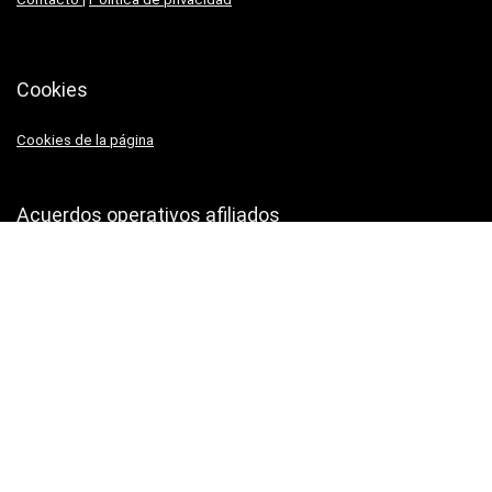
Cookies
Cookies de la página
Acuerdos operativos afiliados
Declaración de afiliados
Aviso Legal
Comparadorglobal.com es un proyecto nacido con la voluntad de
servir de ayuda en las compras online..