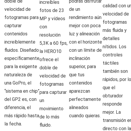
doble de
podrás disfrutar
increíbles
calidad con u
velocidad de
de un
fotos de 23
velocidad de
fotogramas para
rendimiento aún
MP y vídeos
fotogramas
capturar
mejor con poca
con
más fluida y
contenidos
luz y alineación
resolución
detalles
increíblemente
con el horizonte
5,3K a 60 fps,
nítidos. Los
fluidos. Diseñado
con un límite de
la HERO10
controles
específicamente
inclinación
ofrece el
táctiles
para la exigente
superior, para
doble de
también son
naturaleza de
que tus
velocidad de
rápidos, por l
una GoPro, el
contenidos
fotogramas
que el
“sistema en chip”
aparezcan
para capturar
obturador
del GP2 es, con
perfectamente
un
responde
diferencia, el
alineados
movimiento
mejor. La
más rápido hasta
cuando quieras.
de lo más
transmisión e
la fecha.
fluido.
directo con la