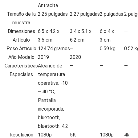
Antracita
Tamaño de la
2.25 pulgadas
2.27 pulgadas
2 pulgadas
2 pul
muestra
Dimensiones
6.5 x 4.2 x
3.4 x 5.1 x
6 x 4 x
—
Artículo
3.5 cm
6.2 cm
3 cm
Peso Artículo
124.74 gramos
—
0.59 kg
0.52 k
Año Modelo
2019
2020
—
—
Características
Alcance de
—
—
—
Especiales
temperatura
operativa: -10
– 40 °C,
Pantalla
incorporada,
bluetooth,
bluetooth: 4.2
Resolución
1080p
5K
1080p
4k