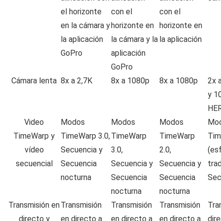
el horizonte
con el
con el
en la cámara y
horizonte en
horizonte en
la aplicación
la cámara y la
la aplicación
GoPro
aplicación
GoPro
Cámara lenta
8x a 2,7K
8x a 1080p
8x a 1080p
2x 
y 1
HE
Video
Modos
Modos
Modos
Mo
TimeWarp y
TimeWarp 3.0,
TimeWarp
TimeWarp
Tim
vídeo
Secuencia y
3.0,
2.0,
(es
secuencial
Secuencia
Secuencia y
Secuencia y
trad
nocturna
Secuencia
Secuencia
Sec
nocturna
nocturna
Transmisión en
Transmisión
Transmisión
Transmisión
Tra
directo y
en directo a
en directo a
en directo a
dir