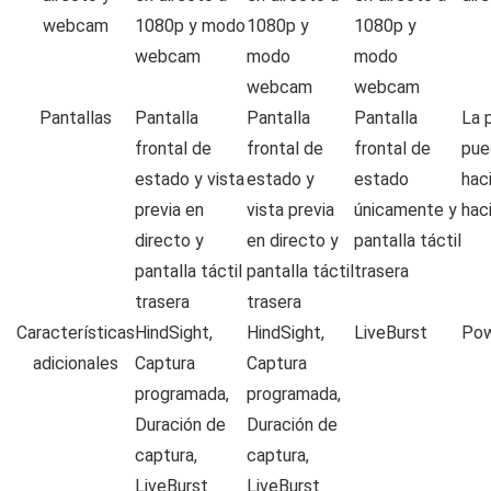
webcam
1080p y modo
1080p y
1080p y
webcam
modo
modo
webcam
webcam
Pantallas
Pantalla
Pantalla
Pantalla
La p
frontal de
frontal de
frontal de
pue
estado y vista
estado y
estado
hac
previa en
vista previa
únicamente y
hac
directo y
en directo y
pantalla táctil
pantalla táctil
pantalla táctil
trasera
trasera
trasera
Características
HindSight,
HindSight,
LiveBurst
Po
adicionales
Captura
Captura
programada,
programada,
Duración de
Duración de
captura,
captura,
LiveBurst
LiveBurst