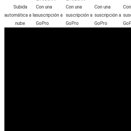
Subida
Con una
Con una
Con una
Con
automática a la
suscripción a
suscripción a
suscripción a
sus
nube
GoPro
GoPro
GoPro
GoP