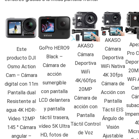
AKASO
Ape
AKASO
GoPro HERO9
Cámara
Este
Pro 
Cámara
Black –
Deportiva
producto
DJI
Depor
Deportiva
Cámara de
WiFi Nativa
Osmo Action
20M
WiFi
acción
4K 30fps
Cam – Cámara
WiFi 
4K/60fps
sumergible
Cámara de
digital con 11m
Ca
20MP
con pantalla
Acción con
Pantalla dual
Cá
Cámara de
LCD delantera
Pantalla
Resistente al
subac
acción con
y pantalla
Táctil EIS
agua 4K HDR-
Imper
Pantalla
táctil trasera,
Ángulo de
Video 12MP
4
Táctil Control
vídeo 5K Ultra
Visión
145 ° Cámara
Micr
de Voz
HD, fotos de
Ajustable
angular –