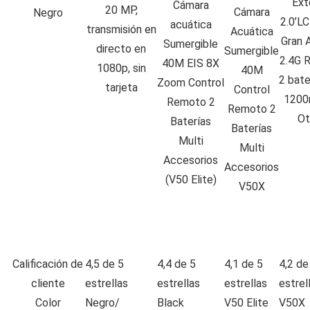
Ext
Cámara
20 MP,
Cámara
Negro
2.0’L
acuática
transmisión en
Acuática
Gran 
Sumergible
directo en
Sumergible
2.4G 
40M EIS 8X
1080p, sin
40M
2 bate
Zoom Control
tarjeta
Control
1200
Remoto 2
Remoto 2
Ot
Baterías
Baterías
Multi
Multi
Accesorios
Accesorios
(V50 Elite)
V50X
Calificación de
4,5 de 5
4,4 de 5
4,1 de 5
4,2 de
cliente
estrellas
estrellas
estrellas
estrel
Color
Negro/
Black
V50 Elite
V50X