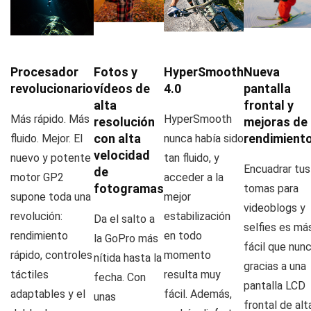
Procesador
Fotos y
HyperSmooth
Nueva
revolucionario
vídeos de
4.0
pantalla
alta
frontal y
Más rápido. Más
HyperSmooth
resolución
mejoras de
con alta
rendimient
fluido. Mejor. El
nunca había sido
velocidad
nuevo y potente
tan fluido, y
Encuadrar tus
de
motor GP2
acceder a la
fotogramas
tomas para
supone toda una
mejor
videoblogs y
revolución:
estabilización
Da el salto a
selfies es má
rendimiento
en todo
la GoPro más
fácil que nun
rápido, controles
momento
nítida hasta la
gracias a una
táctiles
resulta muy
fecha. Con
pantalla LCD
adaptables y el
fácil. Además,
unas
frontal de alt