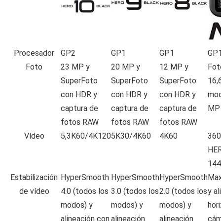
Procesador
GP2
GP1
GP1
GP
Foto
23 MP y
20 MP y
12 MP y
Fot
SuperFoto
SuperFoto
SuperFoto
16,
con HDR y
con HDR y
con HDR y
mod
captura de
captura de
captura de
MP
fotos RAW
fotos RAW
fotos RAW
Vídeo
5,3K60/4K120
5K30/4K60
4K60
360
HER
144
Estabilización
HyperSmooth
HyperSmooth
HyperSmooth
Max
de vídeo
4.0 (todos los
3.0 (todos los
2.0 (todos los
y al
modos) y
modos) y
modos) y
hor
alineación con
alineación
alineación
cám