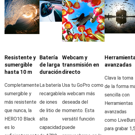
Resistente y
Batería
Webcam y
Herramient
sumergible
de larga
transmisión en
avanzadas
hasta 10 m
duración
directo
Clava la toma
Completamente
La batería
Usa tu GoPro como
de la forma m
sumergible y
recargable
la webcam más
sencilla con
más resistente
de iones
deseada del
Herramientas
que nunca, la
de litio de
momento. Esta
avanzadas
HERO10 Black
alta
versátil función
como LiveBur
es lo
capacidad
puede
para grabar 1,