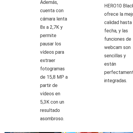
Además,
HERO10 Blac
cuenta con
ofrece la mej
cámara lenta
calidad hasta 
8x a 2,7K y
fecha, y las
permite
funciones de
pausar los
webcam son
vídeos para
sencillas y
extraer
están
fotogramas
perfectamen
de 15,8 MP a
integradas.
partir de
vídeos en
5,3K con un
resultado
asombroso.