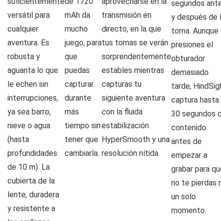
suficientemente
de 1720
aprovecharse en la
segundos ant
versátil para
mAh da
transmisión en
y después de 
cualquier
mucho
directo, en la que
toma. Aunque
aventura. Es
juego, para
tus tomas se verán
presiones el
robusta y
que
sorprendentemente
obturador
aguanta lo que
puedas
estables mientras
demasiado
le echen sin
capturar
capturas tu
tarde, HindSig
interrupciones,
durante
siguiente aventura
captura hasta
ya sea barro,
más
con la fluida
30 segundos 
nieve o agua
tiempo sin
estabilización
contenido
(hasta
tener que
HyperSmooth y una
antes de
profundidades
cambiarla.
resolución nítida.
empezar a
de 10 m). La
grabar para qu
cubierta de la
no te pierdas n
lente, duradera
un solo
y resistente a
momento.